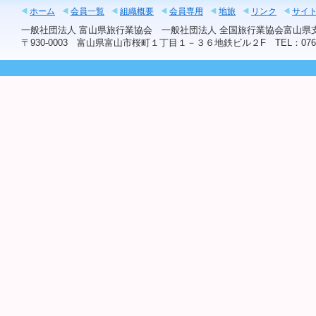
ホーム
会員一覧
組織概要
会員専用
地旅
リンク
サイ
一般社団法人 富山県旅行業協会 一般社団法人 全国旅行業協会富山
〒930-0003 富山県富山市桜町１丁目１－３６地鉄ビル２F TEL：076-441-