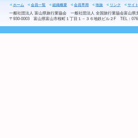
ホーム
会員一覧
組織概要
会員専用
地旅
リンク
サイ
一般社団法人 富山県旅行業協会 一般社団法人 全国旅行業協会富山
〒930-0003 富山県富山市桜町１丁目１－３６地鉄ビル２F TEL：076-441-