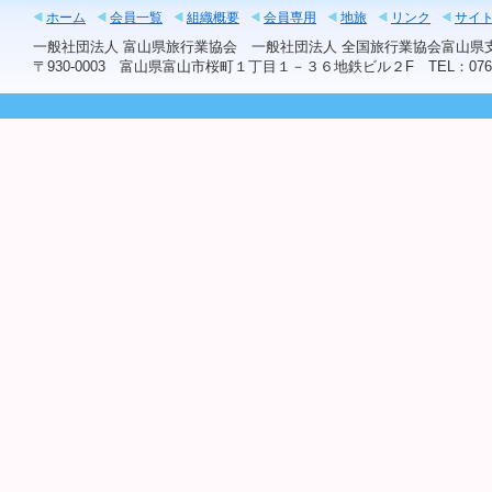
ホーム
会員一覧
組織概要
会員専用
地旅
リンク
サイ
一般社団法人 富山県旅行業協会 一般社団法人 全国旅行業協会富山
〒930-0003 富山県富山市桜町１丁目１－３６地鉄ビル２F TEL：076-441-