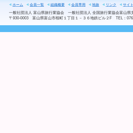
ホーム
会員一覧
組織概要
会員専用
地旅
リンク
サイ
一般社団法人 富山県旅行業協会 一般社団法人 全国旅行業協会富山
〒930-0003 富山県富山市桜町１丁目１－３６地鉄ビル２F TEL：076-441-