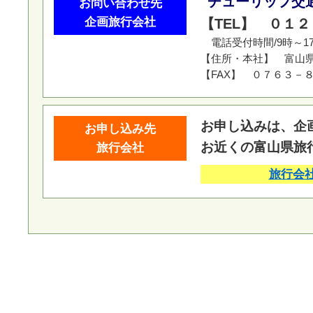
チューリップ交
お問い合わせ先
企画旅行会社
【TEL】 ０１
電話受付時間/9時～1
【住所・本社】 富山県砺
【FAX】 ０７６３－
お申し込みは、企
お申し込み先
お近くの富山県旅
旅行会社
旅行会