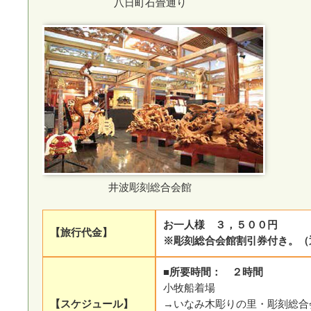
八日町石畳通り
井波彫刻総合会館
お一人様 ３，５００円
【旅行代金】
※彫刻総合会館割引券付き。（通
■所要時間： ２時間
小牧船着場
【スケジュール】
→いなみ木彫りの里・彫刻総合