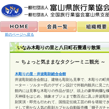
前のページへ戻る
いなみ木彫りの里と八日町石畳通り散策
～ ちょっと気ままなタクシーミニ観光 ～
木彫りの里・井波彫刻総合会館
井波彫刻総合会館は、建物も彫刻も見事で、木彫りの町
ーター・ソルター氏のデザイン設計で外観内観共に見ご
館内には見事な木彫りの作品が並び、頭上の豪華絢爛な
天神様をはじめ、抽象オブジェまで数百点に及ぶ井波彫
刻実演・即売も行われて、国指定伝統工芸の粋を堪能で
そして密かな人気の彫刻カプセル自動販売機「獅子ガチ