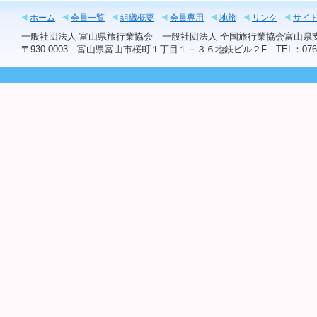
ホーム
会員一覧
組織概要
会員専用
地旅
リンク
サイ
一般社団法人 富山県旅行業協会 一般社団法人 全国旅行業協会富山
〒930-0003 富山県富山市桜町１丁目１－３６地鉄ビル２F TEL：076-441-